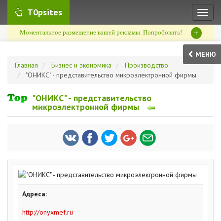
T0psites
Toggl
naviga
+
Моментальное размещение вашей рекламы. Попробовать!
МЕНЮ
Главная
Бизнес и экономика
Производство
"ОНИКС" - представительство микроэлектронной фирмы
"ОНИКС" - представительство
микроэлектронной фирмы
Адреса:
http://onyxmef.ru