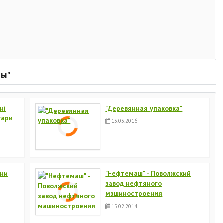
ры"
ні
"Деревянная упаковка"
уари
13.03.2016
ани
"Нефтемаш" - Поволжский
завод нефтяного
машиностроения
15.02.2014