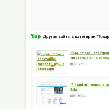
Другие сайты в категории "Това
"Ciga-Smoke" - електрон
сигарети, рідина, аксес
18.05.2015
"Finsani.ru" - финские с
Esla
05.10.2020