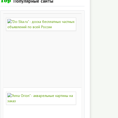
Популярные сайты
"Do-
Ska.ru"
-
доска
бесплатных
частных
объявлений
по
всей
России
280
215
"Anna
Orion"
-
акварельные
картины