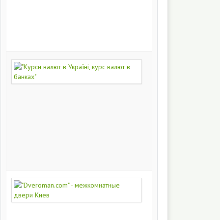
на
заказ
200
249
"Курси
валют
в
Україні,
курс
валют
в
банках"
172
430
"Dveroman.com"
-
межкомнатные
двери