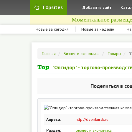
T0psites
Добавить сайт
Катал
Моментальное размеще
Новые за сегодня
Новые за неделю
На
Главная
Бизнес и экономика
Товары
"
"Оптидор" - торгово-производст
Поделиться в со
Адреса:
http://dverikursk.ru
Раздел:
Бизнес и экономика