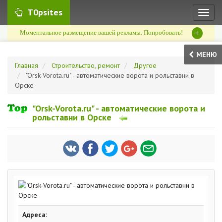
T0psites
Toggl
naviga
+
Моментальное размещение вашей рекламы. Попробовать!
МЕНЮ
Главная
Строительство, ремонт
Другое
"Orsk-Vorota.ru" - автоматические ворота и рольставни в
Орске
"Orsk-Vorota.ru" - автоматические ворота и
рольставни в Орске
Адреса: