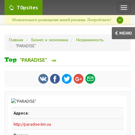
T0psites
Toggl
naviga
+
Моментальное размещение вашей рекламы. Попробовать!
МЕНЮ
Главная
Бизнес и экономика
Недвижимость
"PARADISE"
"PARADISE"
Адреса:
http://paradise.km.ua