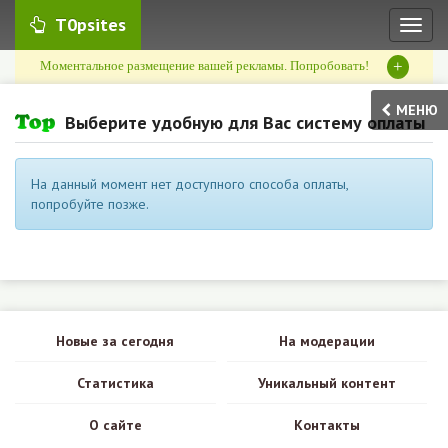
T0psites
Toggl
naviga
+
Моментальное размещение вашей рекламы. Попробовать!
МЕНЮ
Выберите удобную для Вас систему оплаты
На данный момент нет доступного способа оплаты,
попробуйте позже.
Новые за сегодня
На модерации
Статистика
Уникальный контент
О сайте
Контакты