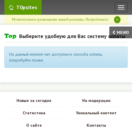
T0psites
Toggl
naviga
+
Моментальное размещение вашей рекламы. Попробовать!
МЕНЮ
Выберите удобную для Вас систему оплаты
На данный момент нет доступного способа оплаты,
попробуйте позже.
Новые за сегодня
На модерации
Статистика
Уникальный контент
О сайте
Контакты