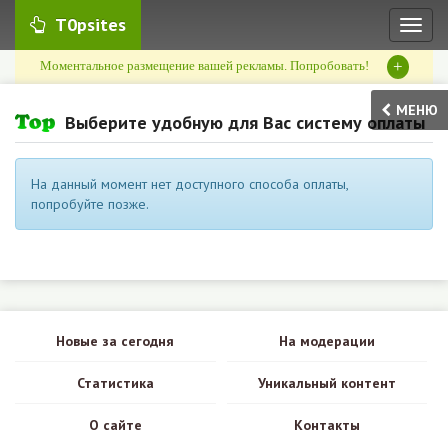
T0psites
Toggl
naviga
+
Моментальное размещение вашей рекламы. Попробовать!
МЕНЮ
Выберите удобную для Вас систему оплаты
На данный момент нет доступного способа оплаты,
попробуйте позже.
Новые за сегодня
На модерации
Статистика
Уникальный контент
О сайте
Контакты