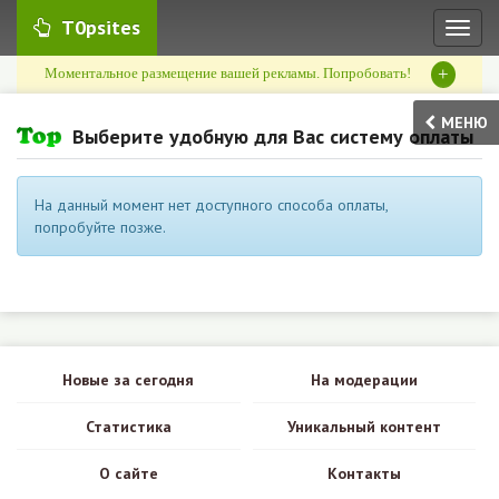
T0psites
Toggl
naviga
+
Моментальное размещение вашей рекламы. Попробовать!
МЕНЮ
Выберите удобную для Вас систему оплаты
На данный момент нет доступного способа оплаты,
попробуйте позже.
Новые за сегодня
На модерации
Статистика
Уникальный контент
О сайте
Контакты