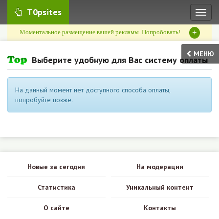
T0psites
Toggl
naviga
+
Моментальное размещение вашей рекламы. Попробовать!
МЕНЮ
Выберите удобную для Вас систему оплаты
На данный момент нет доступного способа оплаты,
попробуйте позже.
Новые за сегодня
На модерации
Статистика
Уникальный контент
О сайте
Контакты