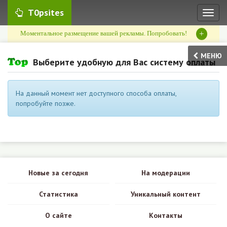
T0psites
Toggl
naviga
+
Моментальное размещение вашей рекламы. Попробовать!
МЕНЮ
Выберите удобную для Вас систему оплаты
На данный момент нет доступного способа оплаты,
попробуйте позже.
Новые за сегодня
На модерации
Статистика
Уникальный контент
О сайте
Контакты