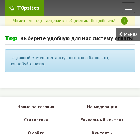
T0psites
Toggl
naviga
+
Моментальное размещение вашей рекламы. Попробовать!
МЕНЮ
Выберите удобную для Вас систему оплаты
На данный момент нет доступного способа оплаты,
попробуйте позже.
Новые за сегодня
На модерации
Статистика
Уникальный контент
О сайте
Контакты