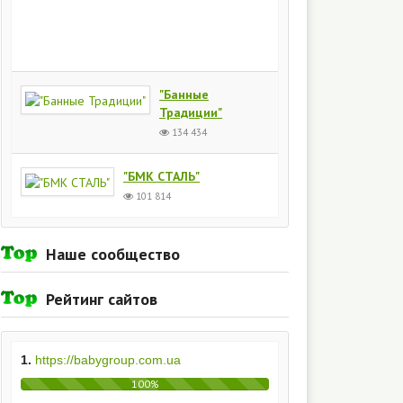
Киев
154
435
"Банные
Традиции"
134 434
"БМК СТАЛЬ"
101 814
Наше сообщество
Рейтинг сайтов
1.
https://babygroup.com.ua
100%