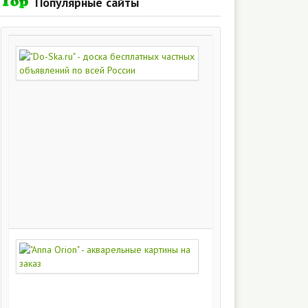
Популярные сайты
"Do-
Ska.ru"
-
доска
бесплатных
частных
объявлений
по
всей
России
280
215
"Anna
Orion"
-
акварельные
картины