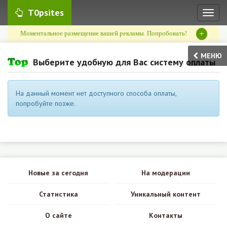
T0psites
Toggl
naviga
+
Моментальное размещение вашей рекламы. Попробовать!
МЕНЮ
Выберите удобную для Вас систему оплаты
На данный момент нет доступного способа оплаты,
попробуйте позже.
Новые за сегодня
На модерации
Статистика
Уникальный контент
О сайте
Контакты