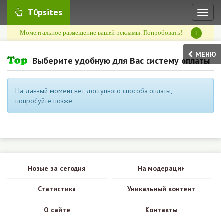
T0psites
Toggl
naviga
+
Моментальное размещение вашей рекламы. Попробовать!
МЕНЮ
Выберите удобную для Вас систему оплаты
На данный момент нет доступного способа оплаты,
попробуйте позже.
Новые за сегодня
На модерации
Статистика
Уникальный контент
О сайте
Контакты