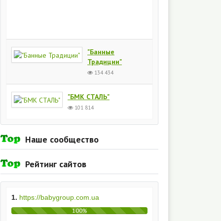
Киев
154
435
"Банные
Традиции"
134 434
"БМК СТАЛЬ"
101 814
Наше сообщество
Рейтинг сайтов
1.
https://babygroup.com.ua
100%