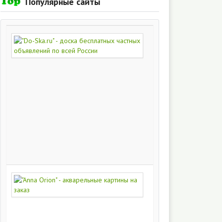
Популярные сайты
"Do-
Ska.ru"
-
доска
бесплатных
частных
объявлений
по
всей
России
280
215
"Anna
Orion"
-
акварельные
картины