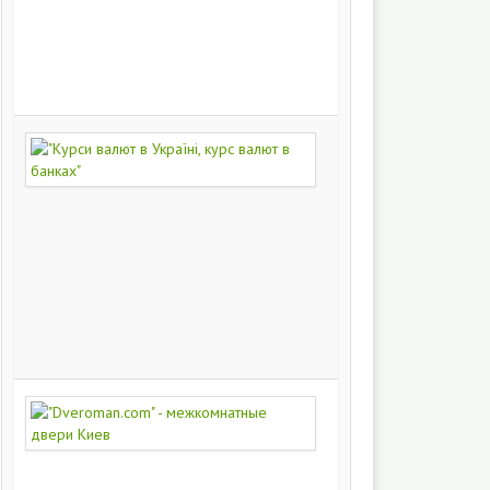
на
заказ
200
249
"Курси
валют
в
Україні,
курс
валют
в
банках"
172
374
"Dveroman.com"
-
межкомнатные
двери