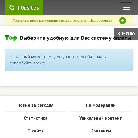
T0psites
Toggl
naviga
+
Моментальное размещение вашей рекламы. Попробовать!
МЕНЮ
Выберите удобную для Вас систему оплаты
На данный момент нет доступного способа оплаты,
попробуйте позже.
Новые за сегодня
На модерации
Статистика
Уникальный контент
О сайте
Контакты