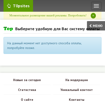
T0psites
Toggl
naviga
+
Моментальное размещение вашей рекламы. Попробовать!
МЕНЮ
Выберите удобную для Вас систему оплаты
На данный момент нет доступного способа оплаты,
попробуйте позже.
Новые за сегодня
На модерации
Статистика
Уникальный контент
О сайте
Контакты