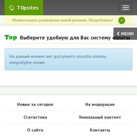
T0psites
Toggl
naviga
+
Моментальное размещение вашей рекламы. Попробовать!
МЕНЮ
Выберите удобную для Вас систему оплаты
На данный момент нет доступного способа оплаты,
попробуйте позже.
Новые за сегодня
На модерации
Статистика
Уникальный контент
О сайте
Контакты