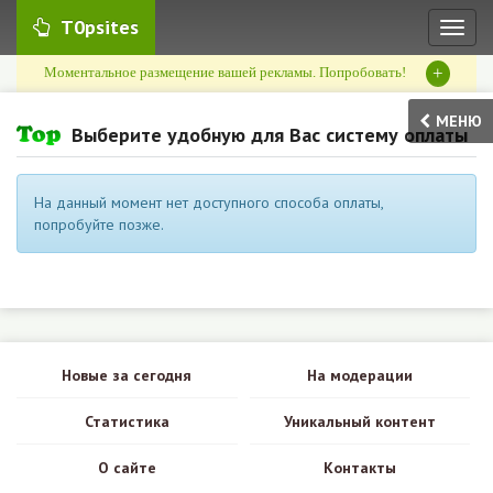
T0psites
Toggl
naviga
+
Моментальное размещение вашей рекламы. Попробовать!
МЕНЮ
Выберите удобную для Вас систему оплаты
На данный момент нет доступного способа оплаты,
попробуйте позже.
Новые за сегодня
На модерации
Статистика
Уникальный контент
О сайте
Контакты