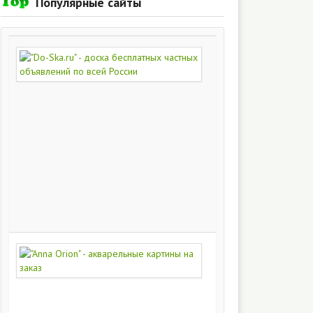
Популярные сайты
"Do-
Ska.ru"
-
доска
бесплатных
частных
объявлений
по
всей
России
280
215
"Anna
Orion"
-
акварельные
картины