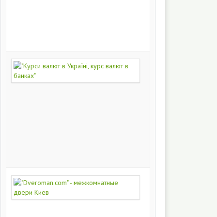
на
заказ
200
249
"Курси
валют
в
Україні,
курс
валют
в
банках"
172
442
"Dveroman.com"
-
межкомнатные
двери