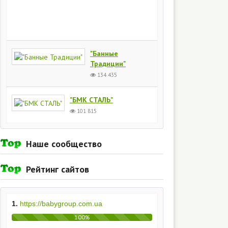
Киев
154
435
"Банные
Традиции"
134 435
"БМК СТАЛЬ"
101 815
Наше сообщество
Рейтинг сайтов
1.
https://babygroup.com.ua
100%