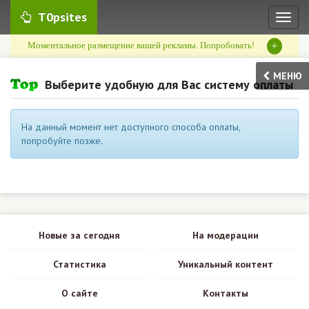
T0psites
Toggl
naviga
+
Моментальное размещение вашей рекламы. Попробовать!
МЕНЮ
Выберите удобную для Вас систему оплаты
На данный момент нет доступного способа оплаты,
попробуйте позже.
Новые за сегодня
На модерации
Статистика
Уникальный контент
О сайте
Контакты