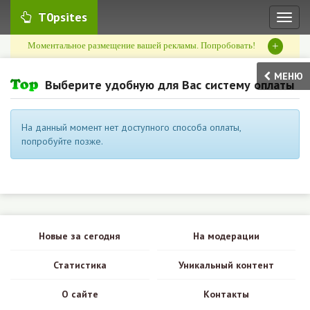
T0psites
Toggl
naviga
+
Моментальное размещение вашей рекламы. Попробовать!
МЕНЮ
Выберите удобную для Вас систему оплаты
На данный момент нет доступного способа оплаты,
попробуйте позже.
Новые за сегодня
На модерации
Статистика
Уникальный контент
О сайте
Контакты