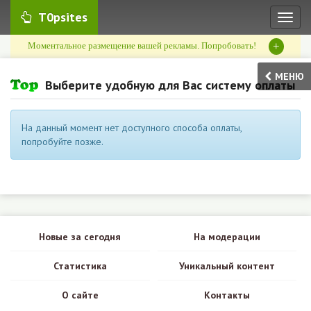
T0psites
Toggl
naviga
+
Моментальное размещение вашей рекламы. Попробовать!
МЕНЮ
Выберите удобную для Вас систему оплаты
На данный момент нет доступного способа оплаты,
попробуйте позже.
Новые за сегодня
На модерации
Статистика
Уникальный контент
О сайте
Контакты