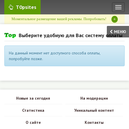
T0psites
Toggl
naviga
+
Моментальное размещение вашей рекламы. Попробовать!
МЕНЮ
Выберите удобную для Вас систему оплаты
На данный момент нет доступного способа оплаты,
попробуйте позже.
Новые за сегодня
На модерации
Статистика
Уникальный контент
О сайте
Контакты