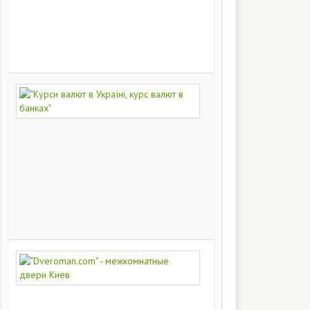
на
заказ
200
248
"Курси
валют
в
Україні,
курс
валют
в
банках"
172
371
"Dveroman.com"
-
межкомнатные
двери