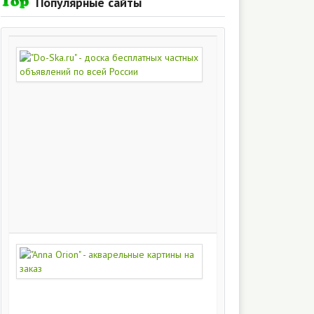
Популярные сайты
"Do-
Ska.ru"
-
доска
бесплатных
частных
объявлений
по
всей
России
280
213
"Anna
Orion"
-
акварельные
картины