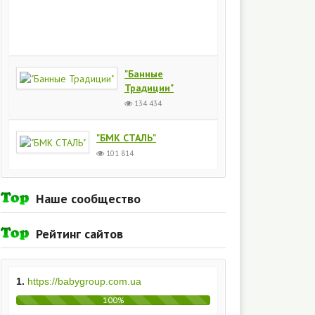
Киев
154
434
"Банные
Традиции"
134 434
"БМК СТАЛЬ"
101 814
Наше сообщество
Рейтинг сайтов
1.
https://babygroup.com.ua
100%