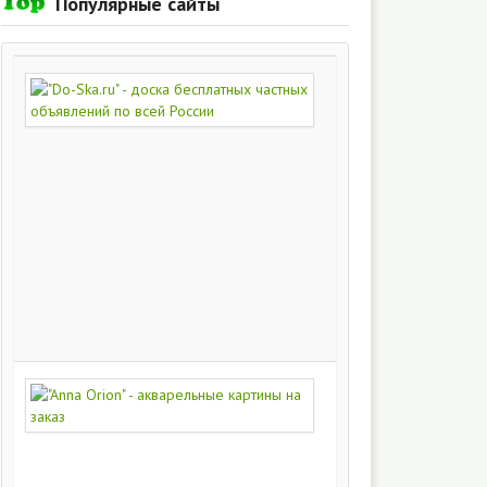
Популярные сайты
"Do-
Ska.ru"
-
доска
бесплатных
частных
объявлений
по
всей
России
280
215
"Anna
Orion"
-
акварельные
картины