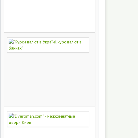
на
заказ
200
249
"Курси
валют
в
Україні,
курс
валют
в
банках"
172
446
"Dveroman.com"
-
межкомнатные
двери