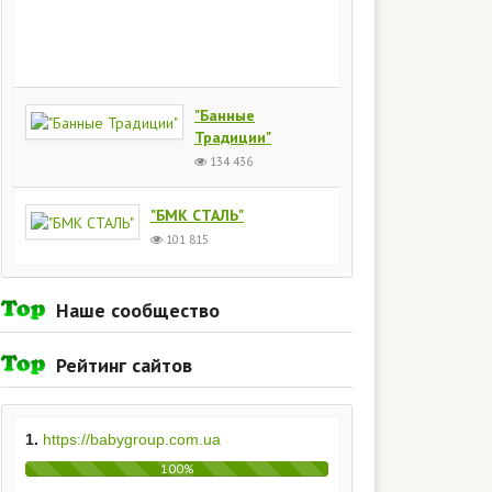
Киев
154
435
"Банные
Традиции"
134 436
"БМК СТАЛЬ"
101 815
Наше сообщество
Рейтинг сайтов
1.
https://babygroup.com.ua
100%