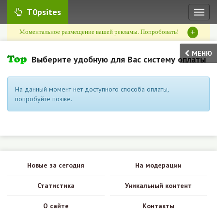
T0psites
Toggl
naviga
+
Моментальное размещение вашей рекламы. Попробовать!
МЕНЮ
Выберите удобную для Вас систему оплаты
На данный момент нет доступного способа оплаты,
попробуйте позже.
Новые за сегодня
На модерации
Статистика
Уникальный контент
О сайте
Контакты