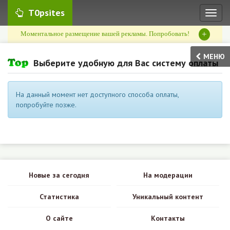
T0psites
Toggl
naviga
+
Моментальное размещение вашей рекламы. Попробовать!
МЕНЮ
Выберите удобную для Вас систему оплаты
На данный момент нет доступного способа оплаты,
попробуйте позже.
Новые за сегодня
На модерации
Статистика
Уникальный контент
О сайте
Контакты