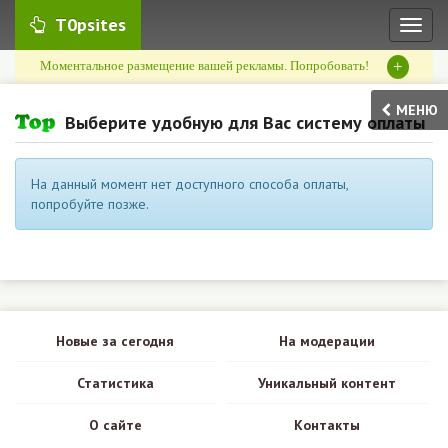
T0psites
Toggl
naviga
+
Моментальное размещение вашей рекламы. Попробовать!
МЕНЮ
Выберите удобную для Вас систему оплаты
На данный момент нет доступного способа оплаты,
попробуйте позже.
Новые за сегодня
На модерации
Статистика
Уникальный контент
О сайте
Контакты