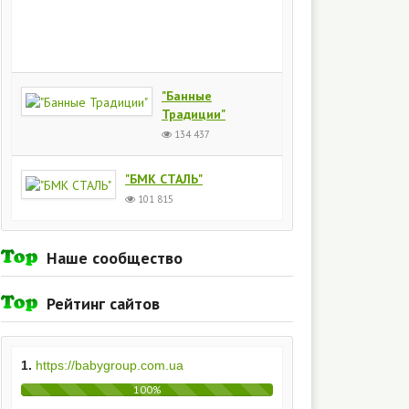
Киев
154
437
"Банные
Традиции"
134 437
"БМК СТАЛЬ"
101 815
Наше сообщество
Рейтинг сайтов
1.
https://babygroup.com.ua
100%