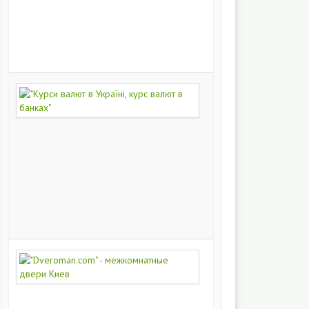
на
заказ
200
251
"Курси
валют
в
Україні,
курс
валют
в
банках"
172
448
"Dveroman.com"
-
межкомнатные
двери