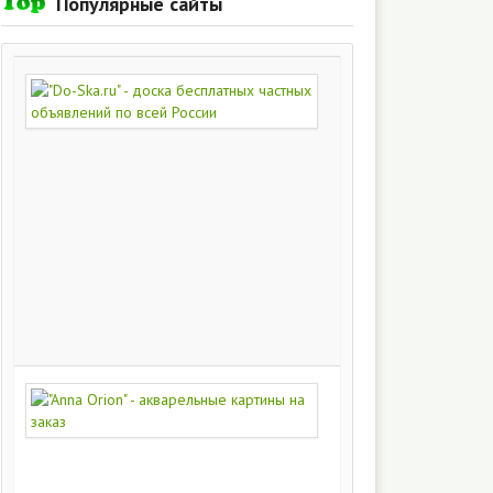
Популярные сайты
"Do-
Ska.ru"
-
доска
бесплатных
частных
объявлений
по
всей
России
280
217
"Anna
Orion"
-
акварельные
картины