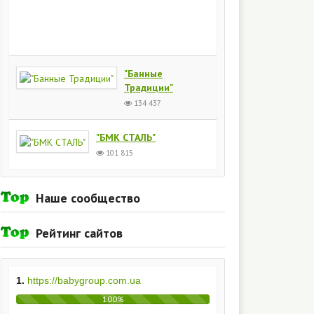
Киев
154
437
"Банные
Традиции"
134 437
"БМК СТАЛЬ"
101 815
Наше сообщество
Рейтинг сайтов
1.
https://babygroup.com.ua
100%