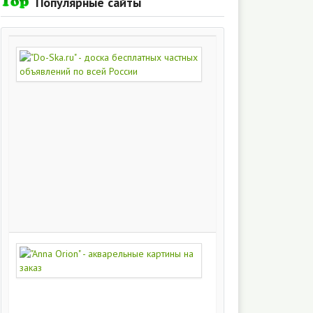
Популярные сайты
"Do-
Ska.ru"
-
доска
бесплатных
частных
объявлений
по
всей
России
280
217
"Anna
Orion"
-
акварельные
картины