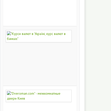
на
заказ
200
251
"Курси
валют
в
Україні,
курс
валют
в
банках"
172
448
"Dveroman.com"
-
межкомнатные
двери