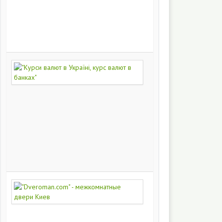
на
заказ
200
249
"Курси
валют
в
Україні,
курс
валют
в
банках"
172
446
"Dveroman.com"
-
межкомнатные
двери