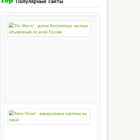
Популярные сайты
"Do-
Ska.ru"
-
доска
бесплатных
частных
объявлений
по
всей
России
280
215
"Anna
Orion"
-
акварельные
картины