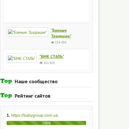
Киев
154
435
"Банные
Традиции"
134 436
"БМК СТАЛЬ"
101 815
Наше сообщество
Рейтинг сайтов
1.
https://babygroup.com.ua
100%