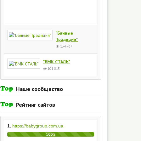
Киев
154
436
"Банные
Традиции"
134 437
"БМК СТАЛЬ"
101 815
Наше сообщество
Рейтинг сайтов
1.
https://babygroup.com.ua
100%