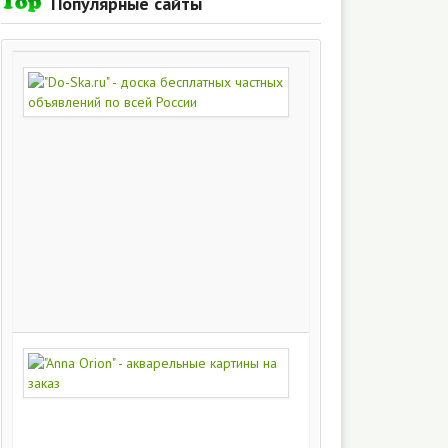
Популярные сайты
"Do-
Ska.ru"
-
доска
бесплатных
частных
объявлений
по
всей
России
280
216
"Anna
Orion"
-
акварельные
картины