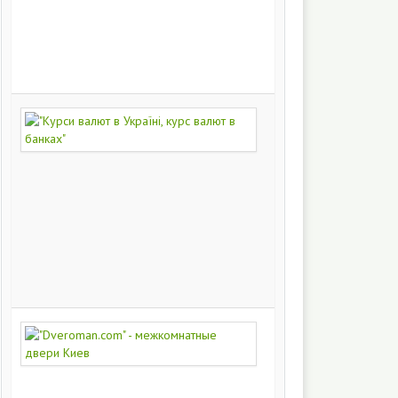
на
заказ
200
251
"Курси
валют
в
Україні,
курс
валют
в
банках"
172
447
"Dveroman.com"
-
межкомнатные
двери