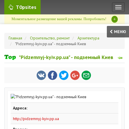
T0psites
Toggl
naviga
+
Моментальное размещение вашей рекламы. Попробовать!
МЕНЮ
Главная
Строительство, ремонт
Архитектура
"Pidzemnyj-kyiv.pp.ua" - подземный Киев
"Pidzemnyj-kyiv.pp.ua" - подземный Киев
Адреса:
http://pidzemnyj-kyiv.pp.ua