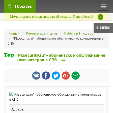
T0psites
Toggl
naviga
+
Моментальное размещение вашей рекламы. Попробовать!
МЕНЮ
Главная
Компьютеры и связь
Работа в IT-сфере
"Pksecurity.ru" - абонентское обслуживание компьютеров в
СПб
"Pksecurity.ru" - абонентское обслуживание
компьютеров в СПб
Адреса: