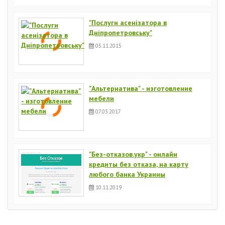
"Послуги асенізатора в
Дніпропетровську"
05.11.2015
"Альтернатива" - изготовление
мебели
07.03.2017
"Без-отказов.укр" - онлайн
кредиты без отказа, на карту
любого банка Украины
10.11.2019