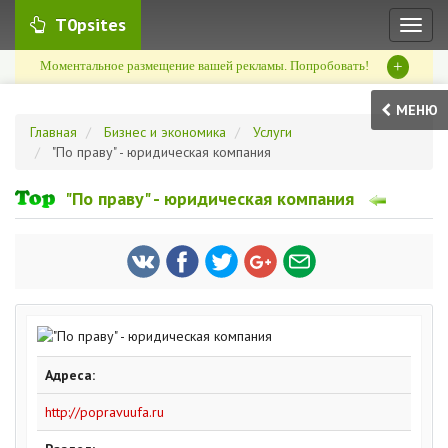
T0psites
Toggl
naviga
+
Моментальное размещение вашей рекламы. Попробовать!
МЕНЮ
Главная
Бизнес и экономика
Услуги
"По праву" - юридическая компания
"По праву" - юридическая компания
Адреса:
http://popravuufa.ru