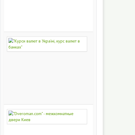
на
заказ
200
249
"Курси
валют
в
Україні,
курс
валют
в
банках"
172
430
"Dveroman.com"
-
межкомнатные
двери