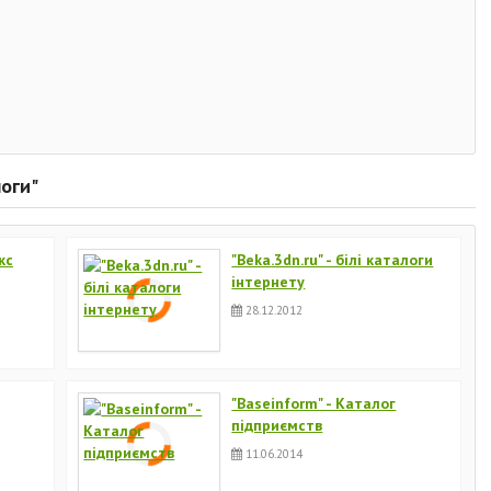
логи"
кс
"Beka.3dn.ru" - білі каталоги
інтернету
28.12.2012
"Baseinform" - Каталог
підприємств
11.06.2014