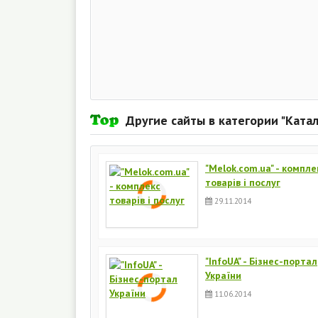
Другие сайты в категории "Ката
"Melok.com.ua" - компле
товарів і послуг
29.11.2014
"InfoUA" - Бізнес-портал
України
11.06.2014