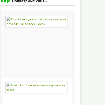
Популярные сайты
"Do-
Ska.ru"
-
доска
бесплатных
частных
объявлений
по
всей
России
280
215
"Anna
Orion"
-
акварельные
картины