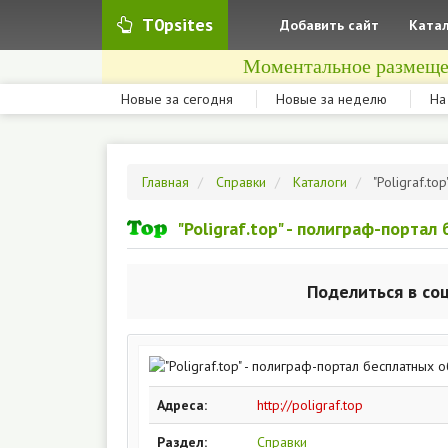
T0psites
Добавить сайт
Катал
Моментальное размеще
Новые за сегодня
Новые за неделю
На
Главная
Справки
Каталоги
"Poligraf.t
"Poligraf.top" - полиграф-порта
Поделиться в со
Адреса:
http://poligraf.top
Раздел:
Справки