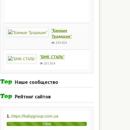
Киев
154
435
"Банные
Традиции"
134 434
"БМК СТАЛЬ"
101 814
Наше сообщество
Рейтинг сайтов
1.
https://babygroup.com.ua
100%