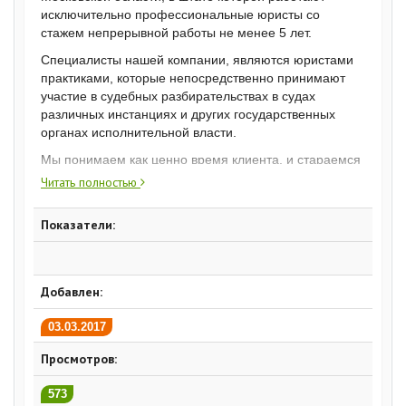
исключительно профессиональные юристы со
стажем непрерывной работы не менее 5 лет.
Специалисты нашей компании, являются юристами
практиками, которые непосредственно принимают
участие в судебных разбирательствах в судах
различных инстанциях и других государственных
органах исполнительной власти.
Мы понимаем как ценно время клиента, и стараемся
как можно меньше привлекать его в решении
Читать полностью
проблемы, с которой он к нам обратился. После того,
как Вы выбрали нашу компанию для решения Вашего
Показатели:
вопроса, мы даем гарантию, что выполним свои
обязательства с наивысшей степенью
ответственности и в самые кратчайшие сроки,
которые предусмотрены действующим
Добавлен:
законодательством Российской Федерации.
03.03.2017
Адвокат высшего класса, обязан всегда следить за
скоротечным изменением действующего
Просмотров:
законодательства, так как от этого зависит качество
его работы и достижение наивысших результатов в
573
своей юридической практике. Для этого в нашей