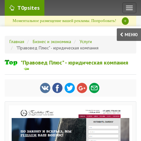
T0psites
Toggl
naviga
+
Моментальное размещение вашей рекламы. Попробовать!
МЕНЮ
Главная
Бизнес и экономика
Услуги
"Правовед Плюс" - юридическая компания
"Правовед Плюс" - юридическая компания