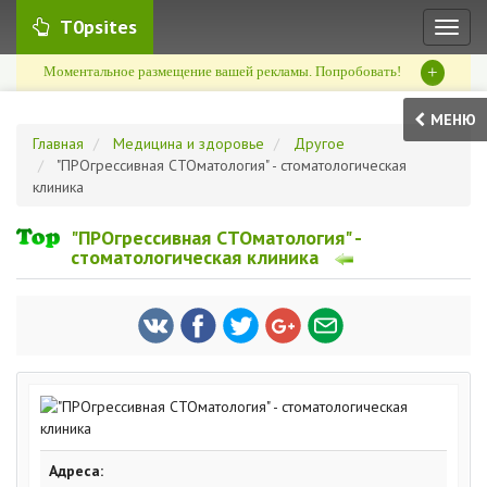
T0psites
Toggl
naviga
+
Моментальное размещение вашей рекламы. Попробовать!
МЕНЮ
Главная
Медицина и здоровье
Другое
"ПРОгрессивная СТОматология" - стоматологическая
клиника
"ПРОгрессивная СТОматология" -
стоматологическая клиника
Адреса: