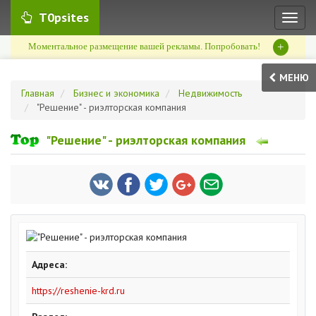
T0psites
Toggl
naviga
+
Моментальное размещение вашей рекламы. Попробовать!
МЕНЮ
Главная
Бизнес и экономика
Недвижимость
"Решение" - риэлторская компания
"Решение" - риэлторская компания
Адреса:
https://reshenie-krd.ru