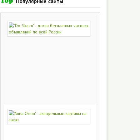
Популярные сайты
"Do-
Ska.ru"
-
доска
бесплатных
частных
объявлений
по
всей
России
280
213
"Anna
Orion"
-
акварельные
картины