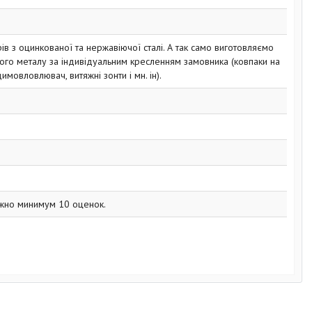
в з оцинкованої та нержавіючої сталі. А так само виготовляємо
вого металу за індивідуальним кресленням замовника (ковпаки на
имовловлювач, витяжні зонти і мн. ін).
жно минимум 10 оценок.