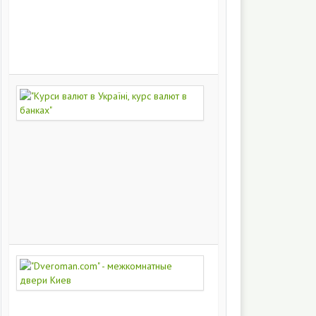
на
заказ
200
248
"Курси
валют
в
Україні,
курс
валют
в
банках"
172
371
"Dveroman.com"
-
межкомнатные
двери