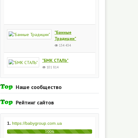
Киев
154
434
"Банные
Традиции"
134 434
"БМК СТАЛЬ"
101 814
Наше сообщество
Рейтинг сайтов
1.
https://babygroup.com.ua
100%