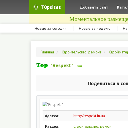
T0psites
Добавить сайт
Катал
Моментальное размеще
Новые за сегодня
Новые за неделю
На
Главная
Строительство, ремонт
Строймате
"Respekt"
Поделиться в со
Адреса:
http://respekt.in.ua
Раздел:
Строительство, ремонт