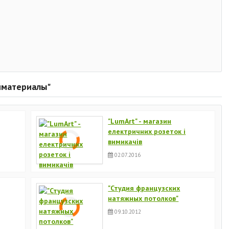
йматериалы"
"LumArt" - магазин
електричних розеток і
вимикачів
02.07.2016
"Студия французских
натяжных потолков"
09.10.2012