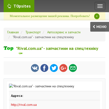
T0psites
Toggl
naviga
+
Моментальное размещение вашей рекламы. Попробовать!
МЕНЮ
Главная
Транспорт
Автосервис и запчасти
"Rival.com.ua" - запчастини на спецтехніку
"Rival.com.ua" - запчастини на спецтехніку
Адреса:
http://rival.com.ua