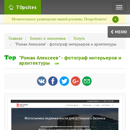
T0psites
Toggl
naviga
+
Моментальное размещение вашей рекламы. Попробовать!
МЕНЮ
Главная
Бизнес и экономика
Услуги
"Роман Алексеев" - фотограф интерьеров и архитектуры
"Роман Алексеев" - фотограф интерьеров и
архитектуры