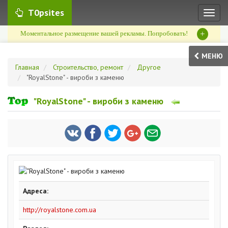
T0psites
Toggl
naviga
+
Моментальное размещение вашей рекламы. Попробовать!
МЕНЮ
Главная
Строительство, ремонт
Другое
"RoyalStone" - вироби з каменю
"RoyalStone" - вироби з каменю
Адреса:
http://royalstone.com.ua