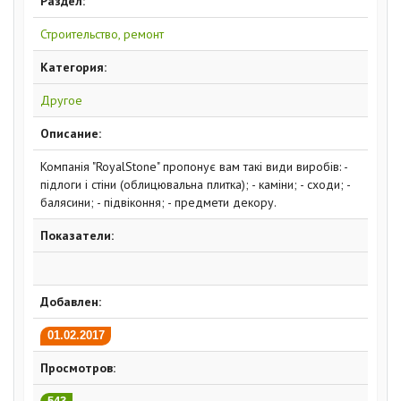
Раздел:
Строительство, ремонт
Категория:
Другое
Описание:
Компанія "RoyalStone" пропонує вам такі види виробів: -
підлоги і стіни (облицювальна плитка); - каміни; - сходи; -
балясини; - підвіконня; - предмети декору.
Показатели:
Добавлен:
01.02.2017
Просмотров: