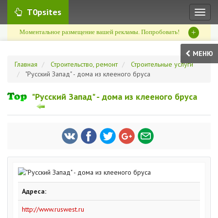
T0psites
Toggl
naviga
+
Моментальное размещение вашей рекламы. Попробовать!
МЕНЮ
Главная
Строительство, ремонт
Строительные услуги
"Русский Запад" - дома из клееного бруса
"Русский Запад" - дома из клееного бруса
Адреса:
http://www.ruswest.ru