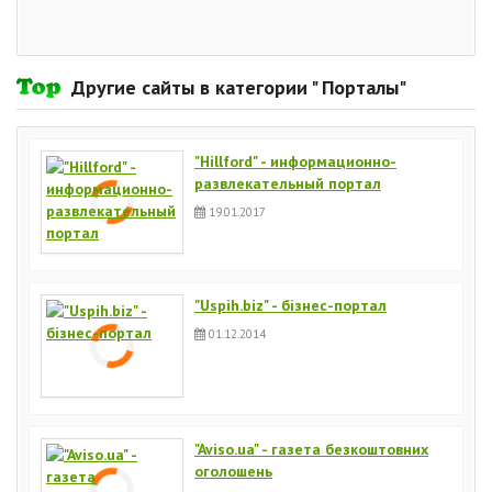
Другие сайты в категории " Порталы"
"Hillford" - информационно-
развлекательный портал
19.01.2017
"Uspih.biz" - бізнес-портал
01.12.2014
"Aviso.ua" - газета безкоштовних
оголошень