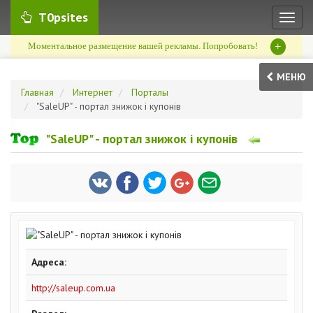
T0psites
Toggl
naviga
+
Моментальное размещение вашей рекламы. Попробовать!
МЕНЮ
Главная
Интернет
Порталы
"SaleUP" - портал знижок і купонів
"SaleUP" - портал знижок і купонів
Адреса:
http://saleup.com.ua