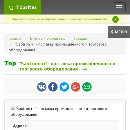
T0psites
Toggl
naviga
+
Моментальное размещение вашей рекламы. Попробовать!
МЕНЮ
Главная
Бизнес и экономика
Товары
"Saotron.ru" - поставка промышленного и торгового
оборудования
"Saotron.ru" - поставка промышленного и
торгового оборудования
Адреса: