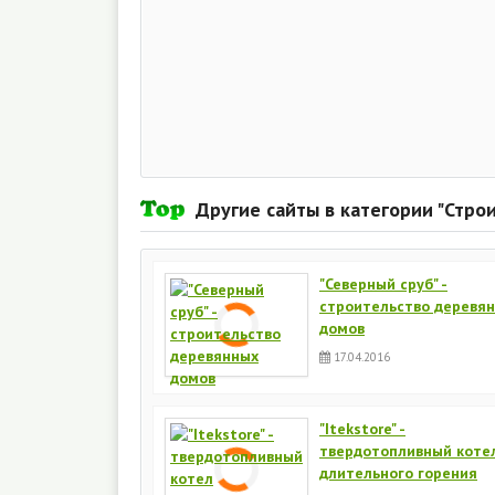
Другие сайты в категории "Стро
"Северный сруб" -
строительство деревя
домов
17.04.2016
"Itekstore" -
твердотопливный коте
длительного горения