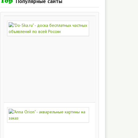
Популярные сайты
"Do-
Ska.ru"
-
доска
бесплатных
частных
объявлений
по
всей
России
280
215
"Anna
Orion"
-
акварельные
картины