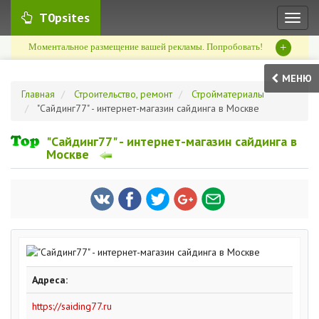
T0psites
Toggl
naviga
+
Моментальное размещение вашей рекламы. Попробовать!
МЕНЮ
Главная
Строительство, ремонт
Стройматериалы
"Сайдинг77" - интернет-магазин сайдинга в Москве
"Сайдинг77" - интернет-магазин сайдинга в
Москве
Адреса:
https://saiding77.ru