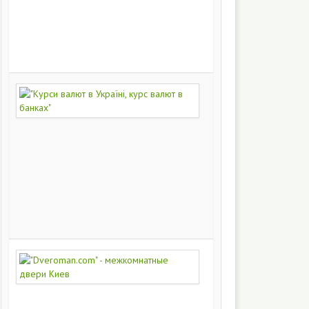
на
заказ
200
249
"Курси
валют
в
Україні,
курс
валют
в
банках"
172
400
"Dveroman.com"
-
межкомнатные
двери