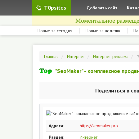
T0psites
Добавить сайт
Катал
Моментальное размеще
Новые за сегодня
Новые за неделю
На
Главная
Интернет
Интернет-реклама
"
"SeoMaker" - комплексное продв
Поделиться в со
Адреса:
https://seomaker.pro
Раздел:
Интернет