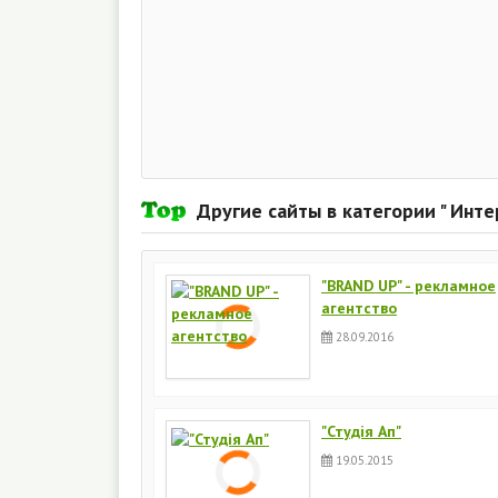
Другие сайты в категории " Инт
"BRAND UP" - рекламное
агентство
28.09.2016
"Студія Ап"
19.05.2015