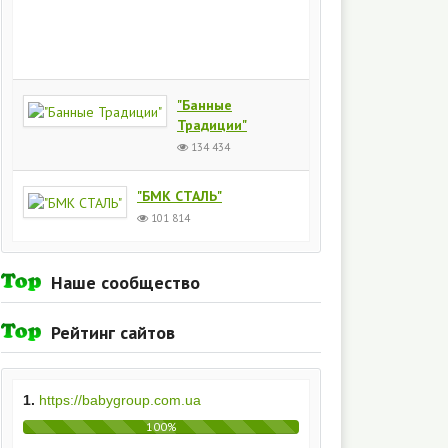
Киев
154
435
"Банные
Традиции"
134 434
"БМК СТАЛЬ"
101 814
Наше сообщество
Рейтинг сайтов
1.
https://babygroup.com.ua
100%