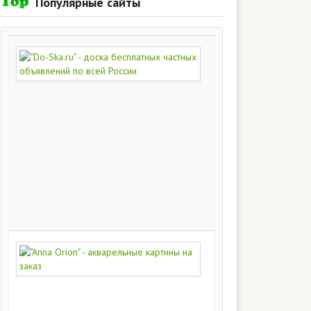
Популярные сайты
"Do-
Ska.ru"
-
доска
бесплатных
частных
объявлений
по
всей
России
280
215
"Anna
Orion"
-
акварельные
картины